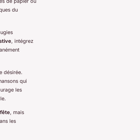
des de papier ou
iques du
ougies
stive
, intégrez
tanément
e désirée.
chansons qui
urage les
le.
 fête
, mais
ans les