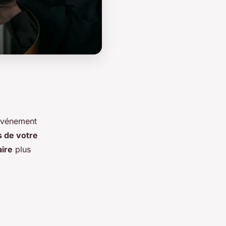
 événement
s de votre
aire
plus