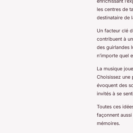
enrichissant l’e
les centres de t
destinataire de l
Un facteur clé 
contribuent à u
des guirlandes 
n’importe quel e
La musique joue 
Choisissez une 
évoquent des so
invités à se sen
Toutes ces idée
façonnent aussi 
mémoires.