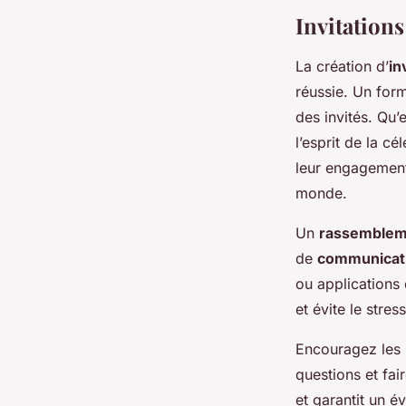
Invitation
La création d’
in
réussie. Un for
des invités. Qu’
l’esprit de la c
leur engagement
monde.
Un
rassemblem
de
communicat
ou applications 
et évite le stre
Encouragez les 
questions et fai
et garantit un 