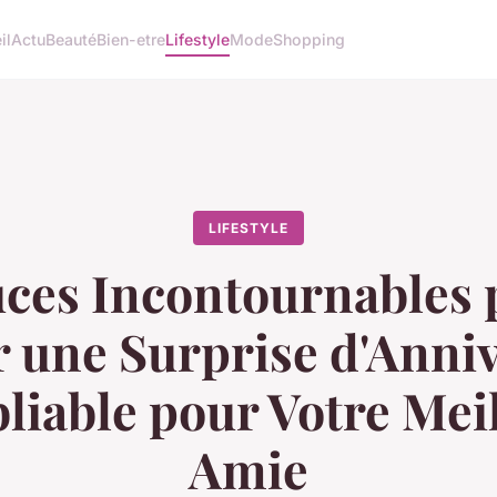
il
Actu
Beauté
Bien-etre
Lifestyle
Mode
Shopping
LIFESTYLE
uces Incontournables 
r une Surprise d'Anniv
liable pour Votre Mei
Amie