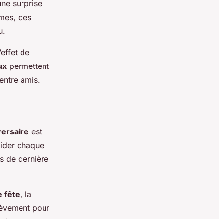
une surprise
èmes, des
u.
effet de
ux
permettent
 entre amis.
versaire
est
uider chaque
ss de dernière
e fête
, la
hèvement pour