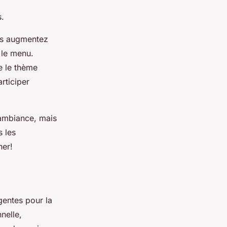
s.
ous augmentez
e le menu.
e le thème
articiper
’ambiance, mais
s les
ner!
gentes pour la
nelle,