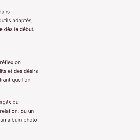
dans
outils adaptés,
te dès le début.
réflexion
êts et des désirs
rant que l’on
tagés ou
relation, ou un
un album photo