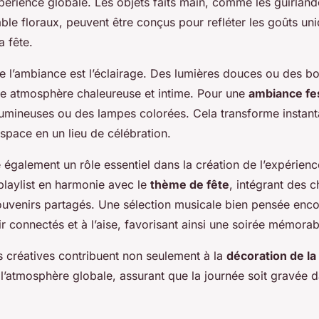
xpérience globale. Les objets faits main, comme les guirlan
able floraux, peuvent être conçus pour refléter les goûts un
a fête.
de l’ambiance est l’éclairage. Des lumières douces ou des b
ne atmosphère chaleureuse et intime. Pour une
ambiance fe
lumineuses ou des lampes colorées. Cela transforme instan
space en un lieu de célébration.
également un rôle essentiel dans la création de l’expérienc
playlist en harmonie avec le
thème de fête
, intégrant des 
uvenirs partagés. Une sélection musicale bien pensée enco
tir connectés et à l’aise, favorisant ainsi une soirée mémorab
s créatives contribuent non seulement à la
décoration de la
l’atmosphère globale, assurant que la journée soit gravée d